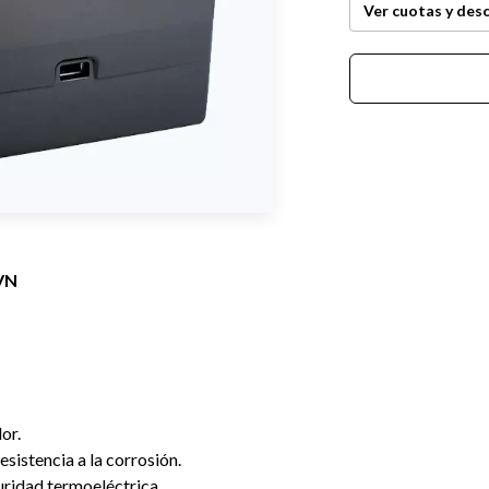
Ver cuotas y des
VN
or.
istencia a la corrosión.
uridad termoeléctrica.