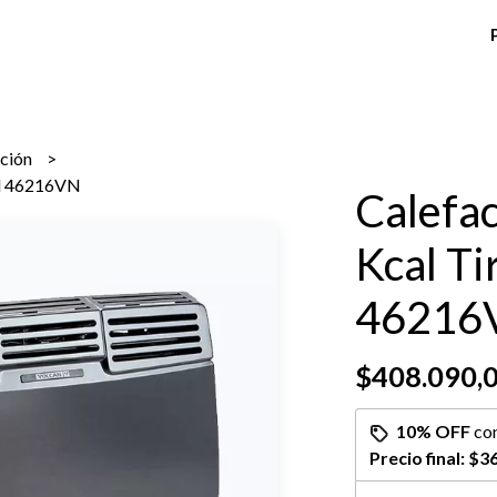
cción
al 46216VN
Calefa
Kcal Ti
46216
$408.090,
10% OFF
co
Precio final:
$36