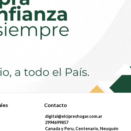
ales
Contacto
digital@elcipreshogar.com.ar
2994699857
Canada y Peru, Centenario, Neuquén