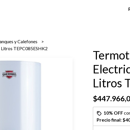
anques y Calefones
85 Litros TEPC085ESHK2
Termot
Electri
Litros
$447.966,
10% OFF
co
Precio final:
$40