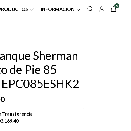
0
PRODUCTOS
INFORMACIÓN
anque Sherman
co de Pie 85
 TEPC085ESHK2
00
n
Transferencia
3.169,40