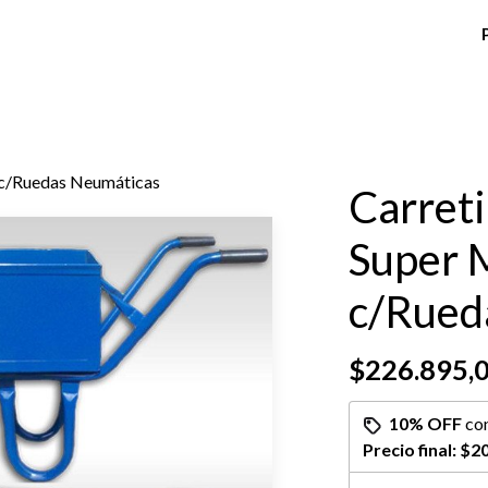
 c/Ruedas Neumáticas
Carret
Super 
c/Rued
$226.895,
10% OFF
co
Precio final:
$20